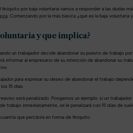
el finiquito por baja voluntaria vamos a responder a las dudas
goza
. Comenzando por la más básica ¿qué es la baja voluntaria 
voluntaria y que implica?
uando un trabajador decide abandonar su puesto de trabajo por 
rá informar al empresario de su intención de abandonar su trab
ivo.
abajador para expresar su deseo de abandonar el trabajo depend
los 15 días.
preaviso será penalizado. Pongamos un ejemplo: si un trabajador
e trabajo inmediatamente, se le penalizará con 15 días de suel
cuantía que percibirá en forma de finiquito.