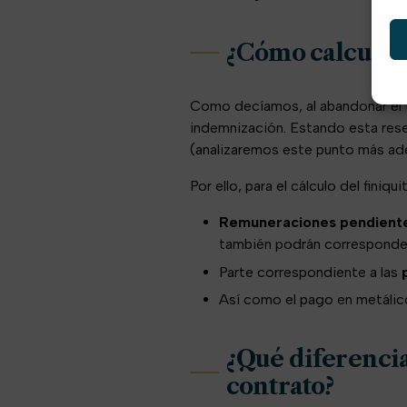
¿Cómo calcular 
Como decíamos, al abandonar el tr
indemnización. Estando esta res
(analizaremos este punto más ade
Por ello, para el cálculo del fini
Remuneraciones pendient
también podrán corresponder
Parte correspondiente a las
Así como el pago en metálic
¿Qué diferencias
contrato?