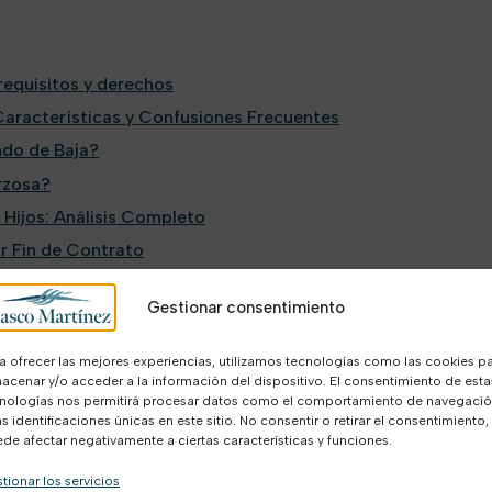
requisitos y derechos
 Características y Confusiones Frecuentes
do de Baja?
rzosa?
Hijos: Análisis Completo
r Fin de Contrato
Gestionar consentimiento
iene el trabajador después de la baj
a ofrecer las mejores experiencias, utilizamos tecnologías como las cookies p
acenar y/o acceder a la información del dispositivo. El consentimiento de esta
taria, los derechos del trabajador se limitarán a los obtenidos
nologías nos permitirá procesar datos como el comportamiento de navegaci
 remuneraciones pendientes de pago y la retribución en metálic
as identificaciones únicas en este sitio. No consentir o retirar el consentimiento,
de afectar negativamente a ciertas características y funciones.
 percibir prestación por desempleo ni a recibir una
indemnizac
tionar los servicios