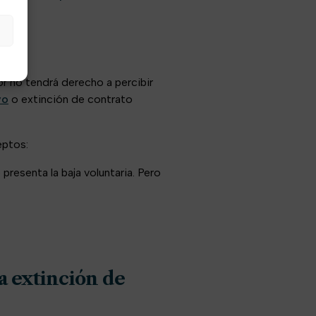
or no tendrá derecho a percibir
vo
o extinción de contrato
eptos:
presenta la baja voluntaria. Pero
la extinción de