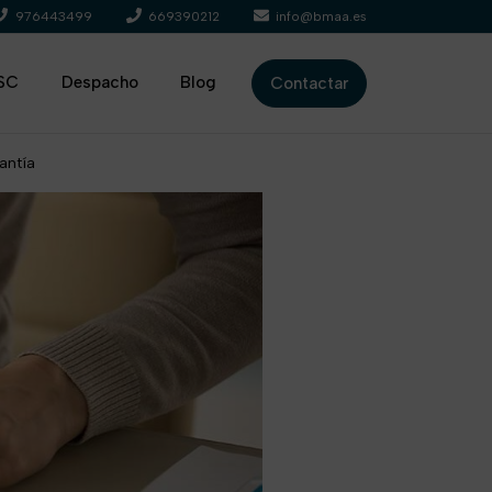
976443499
669390212
info@bmaa.es
SC
Despacho
Blog
Contactar
antía