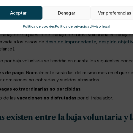
Aceptar
Denegar
Ver preferencias
el finiquito por baja voluntaria?
Política de cookies
Política de privacidad
Aviso legal
abajador su puesto de trabajo de forma voluntaria el trabajad
ervada a los casos de
despido improcedente
,
despido objeti
lante).
quito por baja voluntaria se tendrán en cuenta los siguientes conc
es de pago
. Normalmente serán las del mismo mes en el que se 
 comisiones no cobradas y sueldos atrasados.
pagas extraordinarias no percibidas
.
o de las
vacaciones no disfrutadas
por el trabajador.
 existen entre la baja voluntaria y 