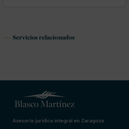
Servicios relacionados
Asesoría jurídica
Derecho de familia
Te damos el respaldo legal que necesitas para
Herencias y sucesiones
tomar decisiones con seguridad.
Negociación y empatía para minimizar los
conflictos personales
En un momento sensible resolvemos trámites y
conflictos con seguridad y respeto.
Asesoría jurídica integral en Zaragoza