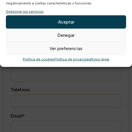
negativamente a ciertas características y funciones.
En nuestro despacho te guiamos desde el primer
Gestionar los servicios
momento en cualquier conflicto laboral
Aceptar
Más información
Denegar
Tu equipo de Derecho Laboral
Ver preferencias
Política de cookies
Política de privacidad
Aviso legal
Nombre*
Teléfono
Email*