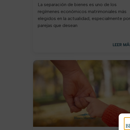
La separación de bienes es uno de los
regímenes económicos matrimoniales más
elegidos en la actualidad, especialmente po
parejas que desean
LEER MÁ