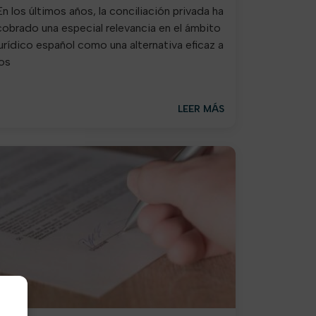
En los últimos años, la conciliación privada ha
cobrado una especial relevancia en el ámbito
jurídico español como una alternativa eficaz a
los
LEER MÁS