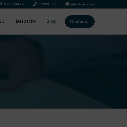
976443499
669390212
info@bmaa.es
SC
Despacho
Blog
Contactar