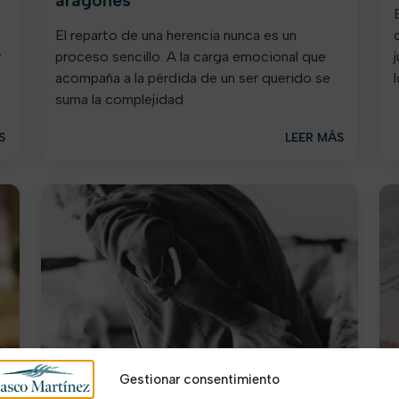
El reparto de una herencia nunca es un
r
proceso sencillo. A la carga emocional que
acompaña a la pérdida de un ser querido se
suma la complejidad
S
LEER MÁS
Gestionar consentimiento