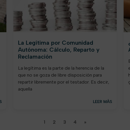
La Legítima por Comunidad
Autónoma: Cálculo, Reparto y
Reclamación
La legítima es la parte de la herencia de la
que no se goza de libre disposición para
repartir libremente por el testador. Es decir,
aquella
S
LEER MÁS
Next
1
2
3
4
»
page