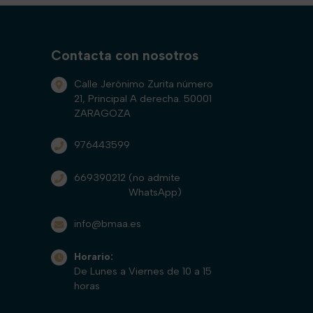
Contacta con nosotros
Calle Jerónimo Zurita número
21, Principal A derecha. 50001
ZARAGOZA
976443599
669390212
(no admite
WhatsApp)
info@bmaa.es
Horario:
De Lunes a Viernes de 10 a 15
horas