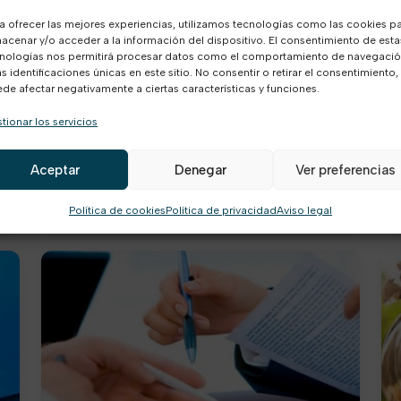
Incapacidad Permanente Total
a ofrecer las mejores experiencias, utilizamos tecnologías como las cookies p
Cualificada: Características y
acenar y/o acceder a la información del dispositivo. El consentimiento de esta
nologías nos permitirá procesar datos como el comportamiento de navegaci
Trámites
as identificaciones únicas en este sitio. No consentir o retirar el consentimiento,
de afectar negativamente a ciertas características y funciones.
La incapacidad permanente total cualificada
se concede a los trabajadores que, habiendo
tionar los servicios
sido certificados con una pensión
por incapacidad
Aceptar
Denegar
Ver preferencias
S
LEER MÁS
Política de cookies
Política de privacidad
Aviso legal