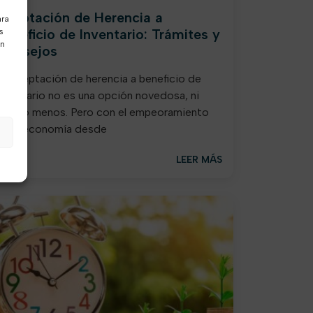
Aceptación de Herencia a
ara
Beneficio de Inventario: Trámites y
s
ón
Consejos
La aceptación de herencia a beneficio de
inventario no es una opción novedosa, ni
mucho menos. Pero con el empeoramiento
de la economía desde
LEER MÁS