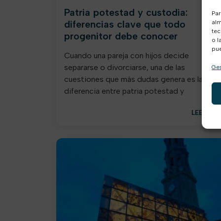
Patria potestad y custodia:
Par
diferencias clave que todo
alm
tec
progenitor debe conocer
o l
pue
Cuando una pareja con hijos decide
separarse o divorciarse, una de las
Ges
cuestiones que más dudas genera es la
diferencia entre patria potestad y
LEER MÁ