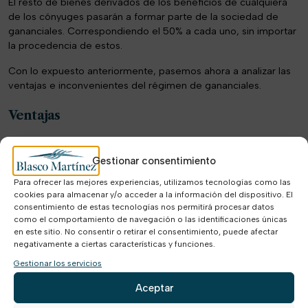
El resto de bienes derivados de los beneficios de cualquiera
de los cónyuges pasarán a formar parte de la sociedad de
gananciales. Correspondiendo el 50% a cada uno, sin importar
la procedencia de estos.
Con lo expuesto anteriormente, pasemos ahora a analizar las
ventajas e inconvenientes del régimen de gananciales.
Ventajas
Establecer el régimen económico matrimonial en
Gestionar consentimiento
gananciales asegurará la protección para la parte más
vulnerable. Como podría ser el cónyuge que genere
Para ofrecer las mejores experiencias, utilizamos tecnologías como las
menos ingresos por el cuidado de hijos.
cookies para almacenar y/o acceder a la información del dispositivo. El
consentimiento de estas tecnologías nos permitirá procesar datos
Ante un posible divorcio, la sociedad de gananciales
como el comportamiento de navegación o las identificaciones únicas
se dividirá a partes iguales entre los cónyuges.
en este sitio. No consentir o retirar el consentimiento, puede afectar
negativamente a ciertas características y funciones.
Manteniendo cada uno de ellos los bienes acumulados
Gestionar los servicios
antes del matrimonio, así como las herencias o
donaciones recibidas durante el mismo.
Aceptar