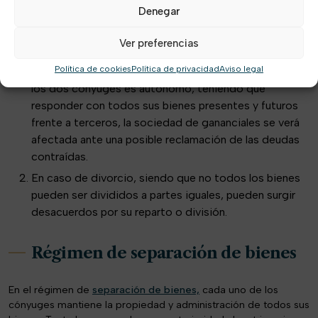
Inconvenientes
Denegar
Hay que tener en cuenta que en el régimen de
Ver preferencias
gananciales se reparten a parte iguales tanto los
Política de cookies
Política de privacidad
Aviso legal
beneficios como las obligaciones. Por ello, si uno de
los dos cónyuges es autónomo, teniendo que
responder con todos sus bienes presentes y futuros
frente a terceros, la sociedad de gananciales se verá
afectada ante una posible reclamación de las deudas
contraídas.
En caso de divorcio, siendo que no todos los bienes
pueden ser divididos a partes iguales, pueden surgir
desacuerdos por su reparto o división.
Régimen de separación de bienes
En el régimen de
separación de bienes,
cada uno de los
cónyuges mantiene la propiedad y administración de todos sus