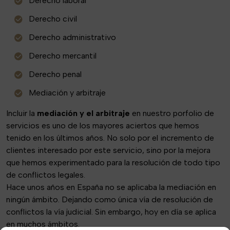
Derecho laboral
Derecho civil
Derecho administrativo
Derecho mercantil
Derecho penal
Mediación y arbitraje
Incluir la
mediación y el arbitraje
en nuestro porfolio de
servicios es uno de los mayores aciertos que hemos
tenido en los últimos años. No solo por el incremento de
clientes interesado por este servicio, sino por la mejora
que hemos experimentado para la resolución de todo tipo
de conflictos legales.
Hace unos años en España no se aplicaba la mediación en
ningún ámbito. Dejando como única vía de resolución de
conflictos la vía judicial. Sin embargo, hoy en día se aplica
en muchos ámbitos.