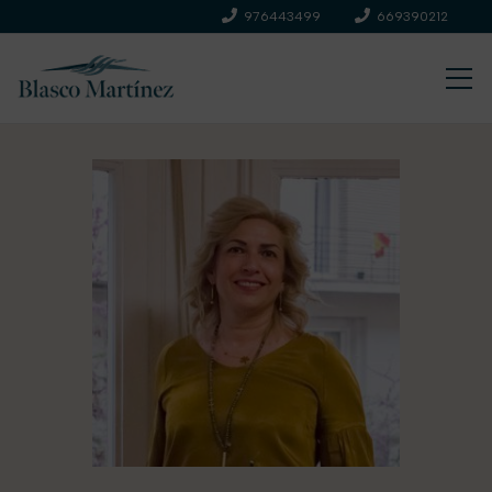
976443499
669390212