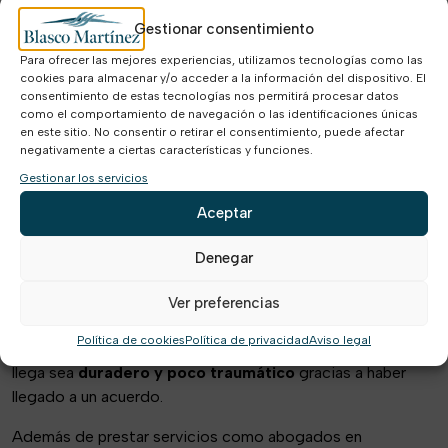
Por ejemplo, la mediación es muy aplicada en el
ámbito
Gestionar consentimiento
laboral y familiar
. Es ahí donde los abogados laboralistas
Para ofrecer las mejores experiencias, utilizamos tecnologías como las
o matrimonialistas aplicamos los preceptos de la
cookies para almacenar y/o acceder a la información del dispositivo. El
consentimiento de estas tecnologías nos permitirá procesar datos
mediación para buscar un acuerdo donde
todas las partes
como el comportamiento de navegación o las identificaciones únicas
queden satisfechas.
en este sitio. No consentir o retirar el consentimiento, puede afectar
negativamente a ciertas características y funciones.
Aplicando estas técnicas conseguimos mejorar la
Gestionar los servicios
satisfacción de nuestros clientes. Principalmente por
conseguir una
resolución más efectiva y menos
Aceptar
traumática
de sus problemas.
Denegar
Por un lado,
evitamos incrementar los gastos
en
representación legal que supone ir a juicio. Además, se
Ver preferencias
evita pasar por el trauma que supone un procedimiento
Política de cookies
Política de privacidad
Aviso legal
judicial. Y, además, conseguimos que el
acuerdo
que se
llega sea
duradero y poco traumático
gracias a haber
llegado a un acuerdo.
Además de prestar servicios como abogados en